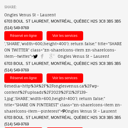
Ongles Venus St – Laurent
6703 BOUL. ST LAURENT, MONTRÉAL, QUÉBEC H2S 3C8 3B5 3B5
(514) 549-9769
Réservé en-ligne
Voir les services
','SHARE','width=600,height=400'); return false;" title="SHARE
ON TWITTER" class="zn-shareIcons-item zn-shareIcons-
item--twitter">
Ongles Venus St – Laurent
6703 BOUL. ST LAURENT, MONTRÉAL, QUÉBEC H2S 3C8 3B5 3B5
(514) 549-9769
Réservé en-ligne
Voir les services
&media=http%3A%2F%2Fonglesvenus.ca%2Fwp-
content%2Fuploads%2F2023%2F11%2F139-
1.jpg','SHARE','width=600,height=400'); return false;"
title="SHARE ON PINTEREST" class="zn-shareIcons-item zn-
shareIcons-item--pinterest">
Ongles Venus St – Laurent
6703 BOUL. ST LAURENT, MONTRÉAL, QUÉBEC H2S 3C8 3B5 3B5
(514) 549-9769