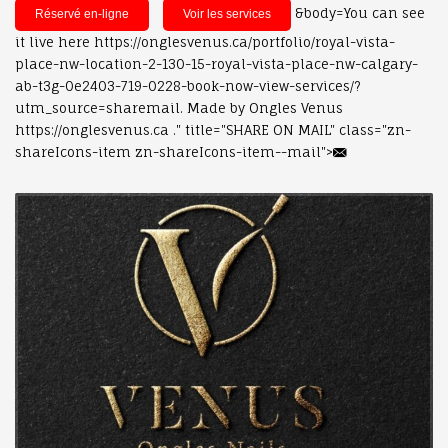
&body=You can see
Réservé en-ligne
Voir les services
it live here https://onglesvenus.ca/portfolio/royal-vista-
place-nw-location-2-130-15-royal-vista-place-nw-calgary-
ab-t3g-0e2403-719-0228-book-now-view-services/?
utm_source=sharemail. Made by Ongles Venus
https://onglesvenus.ca ." title="SHARE ON MAIL" class="zn-
shareIcons-item zn-shareIcons-item--mail">